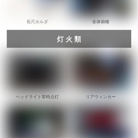
長尺ホルダ
全体俯瞰
灯 火 類
ヘッドライト常時点灯
リアウィンカー