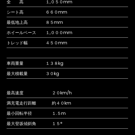
全 高
１,０５０mm
シート高
６６０mm
最低地上高
８５mm
ホイールベース
１,０００mm
トレッド幅
４５０mm
車両重量
１３８kg
最大積載量
３０kg
最高速度
２０km/h
満充電走行距離
約４０km
最小回転半径
１.５m
最大登坂傾斜角
１５°