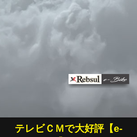
テレビＣＭで大好評【e-