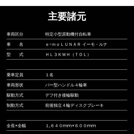
主要諸元
車両区分
特定小型原動機付自転車
車 名
ｅ-ｍｏＬＵＮＡＲ イーモ・ルナ
型 式
ＨＬ３ＫＷＨ（ＴＯＬ）
乗車定員
１名
車両形状
バー型ハンドル４輪車
駆動方式
デフ付き後輪駆動
制動方式
前後独立４輪ディスクブレーキ
全長×全幅
１,６４０mm×６００mm