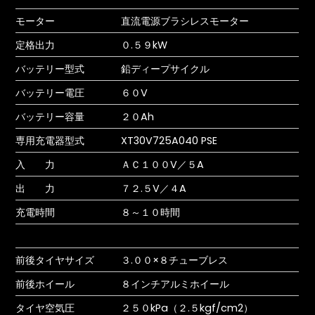
モーター
直流電源ブラシレスモーター
定格出力
０.５９kW
バッテリー型式
鉛ディープサイクル
バッテリー電圧
６０V
バッテリー容量
２０Ah
専用充電器型式
XT30V725A040 PSE
入 力
ＡＣ１００V／５A
出 力
７２.５V／４A
充電時間
８～１０時間
前後タイヤサイズ
３.００×８チューブレス
前後ホイール
８インチアルミホイール
タイヤ空気圧
２５０kPa（２.５kgf/cm2）